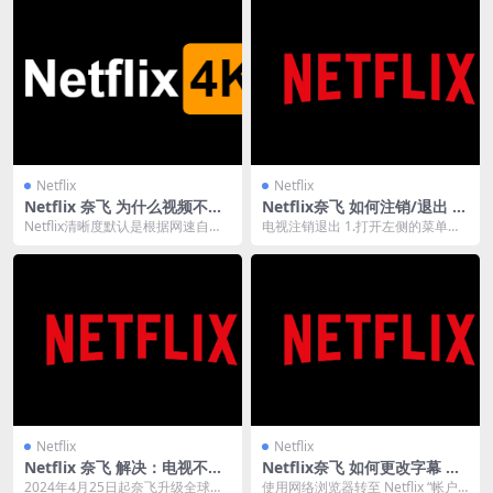
Netflix
Netflix
Netflix 奈飞 为什么视频不清
Netflix奈飞 如何注销/退出 更
晰，如何开启4k
换账号
Netflix清晰度默认是根据网速自动
电视注销退出 1.打开左侧的菜单。
调整的。 如果遇到开始播放不清
2.在菜单底部，向右滚动然后选择
楚，观看一会...
“获取帮助”...
Netflix
Netflix
Netflix 奈飞 解决：电视不属
Netflix奈飞 如何更改字幕 调
于 Netflix 同户设备
整大小？
2024年4月25日起奈飞升级全球风
使用网络浏览器转至 Netflix “帐户”