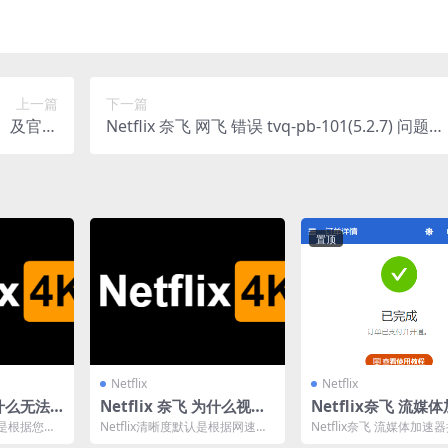
上一篇
下一篇
C）及官方
Netflix 奈飞 网飞 错误 tvq-pb-101(5.2.7) 问题解
网站地址
决教程
置顶
Netflix
Netflix
为什么无法
Netflix 奈飞 为什么视频
Netflix奈飞 流媒
不清晰，如何开启4k
器推荐 解决无法登录
是根据您的
Netflix清晰度默认是根据网速自
Netflix奈飞 流媒体加速器
观看
节的。 觉得
动调整的。 如果遇到开始播放不
月17日购买使用至今，个