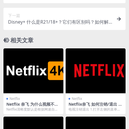
下一篇
Disney+ 什么是R21/18+？它们有区别吗？如何解
锁R21/18+？
相关文章
Netflix
Netflix
Netflix 奈飞 为什么视频不清
Netflix奈飞 如何注销/退出 更
晰，如何开启4k
换账号
Netflix清晰度默认是根据网速自动
电视注销退出 1.打开左侧的菜单。
调整的。 如果遇到开始播放不清
2.在菜单底部，向右滚动然后选择
楚，观看一会...
“获取帮助”...